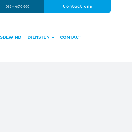
Contact ons
085 – 4010 660
GSBEWIND
DIENSTEN
CONTACT