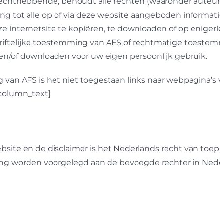
rechthebbende, behoudt alle rechten (waaronder auteur
 tot alle op of via deze website aangeboden informatie 
eze internetsite te kopiëren, te downloaden of op eniger
riftelijke toestemming van AFS of rechtmatige toest
 en/of downloaden voor uw eigen persoonlijk gebruik.
 van AFS is het niet toegestaan links naar webpagina’s
_column_text]
te en de disclaimer is het Nederlands recht van toepass
iting worden voorgelegd aan de bevoegde rechter in Ned