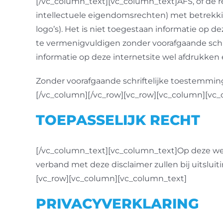
[/vc_column_text][vc_column_text]AFS, of de 
intellectuele eigendomsrechten) met betrekking
logo’s). Het is niet toegestaan informatie op d
te vermenigvuldigen zonder voorafgaande sch
informatie op deze internetsite wel afdrukken
Zonder voorafgaande schriftelijke toestemming
[/vc_column][/vc_row][vc_row][vc_column][vc
TOEPASSELIJK RECHT
[/vc_column_text][vc_column_text]Op deze websi
verband met deze disclaimer zullen bij uitslu
[vc_row][vc_column][vc_column_text]
PRIVACYVERKLARING