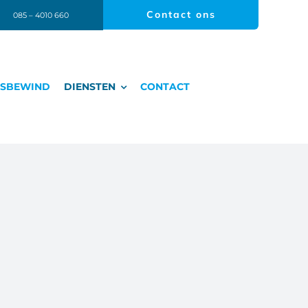
Contact ons
085 – 4010 660
GSBEWIND
DIENSTEN
CONTACT